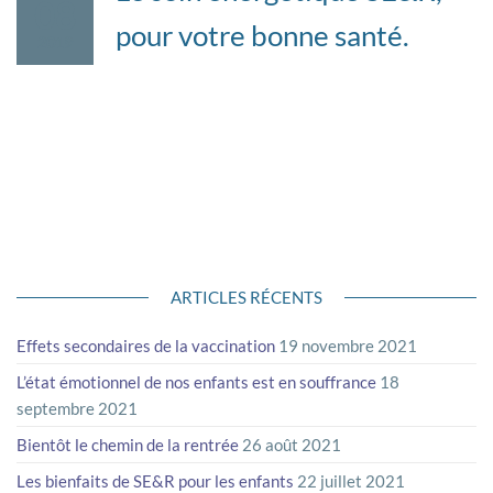
08
pour votre bonne santé.
2019
Le soin énergétique SE&R, pour votre bonne
santé. Comme nous essayons de maintenir notre santé, tous,
du mieux possible, il est essentiel de prendre conscience que
la bonne santé passe aussi, par l’équilibre énergétique ! Nous
avons besoin de prendre soin de ce corps physique, en faisant
attention à notre alimentation, en exerçant une activité…
ARTICLES RÉCENTS
Effets secondaires de la vaccination
19 novembre 2021
L’état émotionnel de nos enfants est en souffrance
18
septembre 2021
Bientôt le chemin de la rentrée
26 août 2021
Les bienfaits de SE&R pour les enfants
22 juillet 2021