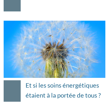
12
Voici, une explication simple et importante pour
2020
différencier le soin SE&R…
Et si les soins énergétiques
AOÛT
04
étaient à la portée de tous ?
2019
Depuis Mesmer jusqu’à aujourd’hui, le soin