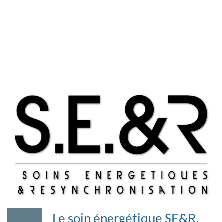
énergétique a évolué dans les mentalités. Nombreux sont
ceux qui ont pu témoigner de l’efficacité de cette technique
de guérison avec “ les mains “. Eliphas Lévi, auteur français
du XIXe siècle sur la magie, prétendit audacieusement que
« Mesmer avait découvert la science secrète de la Nature ».
Sauf qu’avant…
Le soin énergétique SE&R,
MAR