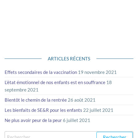
multiples facettes. Trouver sa Fleur Type, permet de
retrouver l’équilibre et l’harmonie de la personnalité. Votre
trait de caractère déterminant, laissant apparaître, votre
tempérament, est très souvent impacté, par votre état
émotionnel, et vous amène à souffrir de…
ARTICLES RÉCENTS
Effets secondaires de la vaccination
19 novembre 2021
L’état émotionnel de nos enfants est en souffrance
18
septembre 2021
Bientôt le chemin de la rentrée
26 août 2021
Les bienfaits de SE&R pour les enfants
22 juillet 2021
Ne plus avoir peur de la peur
6 juillet 2021
Rechercher :