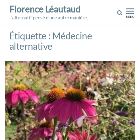
Skip
Florence Léautaud
to
L'alternatif pensé d'une autre manière.
MENU
the
content
Étiquette :
Médecine
alternative