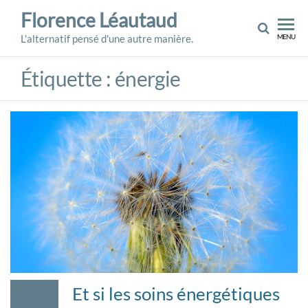
Skip
Florence Léautaud
to
L'alternatif pensé d'une autre manière.
MENU
the
content
Étiquette :
énergie
Et si les soins énergétiques
AOÛT