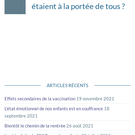
04
étaient à la portée de tous ?
2019
Depuis Mesmer jusqu’à aujourd’hui, le soin
énergétique a évolué dans les mentalités. Nombreux sont
ceux qui ont pu témoigner de l’efficacité de cette technique
de guérison avec “ les mains “. Eliphas Lévi, auteur français
du XIXe siècle sur la magie, prétendit audacieusement que
« Mesmer avait découvert la science secrète de la Nature ».
Sauf qu’avant…
ARTICLES RÉCENTS
Effets secondaires de la vaccination
19 novembre 2021
L’état émotionnel de nos enfants est en souffrance
18
septembre 2021
Bientôt le chemin de la rentrée
26 août 2021